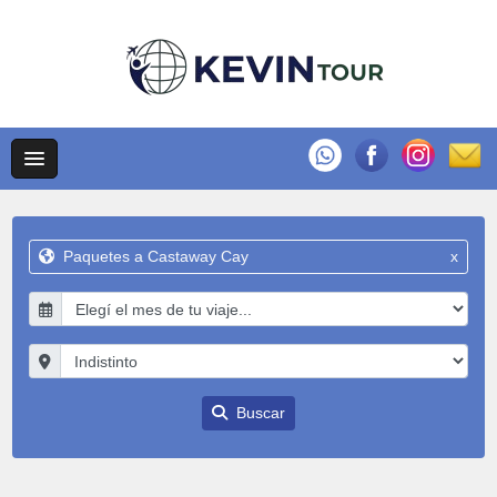
Paquetes a Castaway Cay
x
Buscar