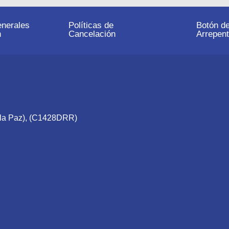
nerales
Políticas de
Botón d
n
Cancelación
Arrepent
e la Paz), (C1428DRR)