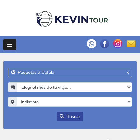
Paquetes a Cefalú
x
Buscar