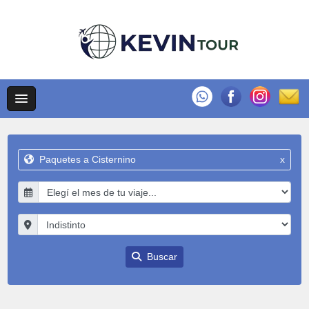
Paquetes a Cisternino
x
Buscar