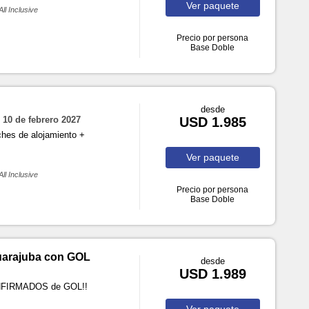
Ver
paquete
All Inclusive
Precio por persona
Base Doble
desde
3 10 de febrero 2027
USD 1.985
ches de alojamiento +
Ver
paquete
All Inclusive
Precio por persona
Base Doble
Guarajuba con GOL
desde
USD 1.989
ONFIRMADOS de GOL!!
Ver
paquete