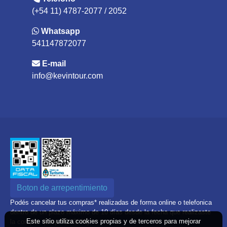
(+54 11) 4787-2077 / 2052
Whatsapp
541147872077
E-mail
info@kevintour.com
Boton de arrepentimiento
Podés cancelar tus compras* realizadas de forma online o telefonica
dentro de un plazo máximo de 10 días desde la fecha que realizaste
Este sitio utiliza cookies propias y de terceros para mejorar
la compra. (Disp.954/2025)