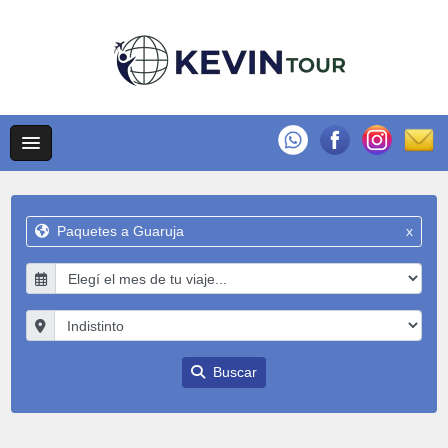
Paquetes a Guaruja
x
Buscar