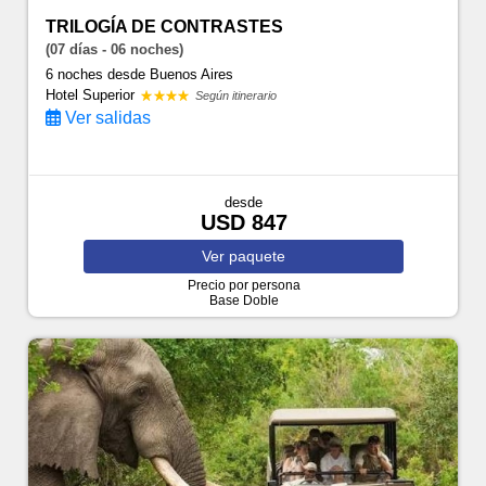
TRILOGÍA DE CONTRASTES
(07 días - 06 noches)
6 noches
desde Buenos Aires
Hotel Superior
Según itinerario
Ver salidas
desde
USD 847
Ver
paquete
Precio por persona
Base Doble