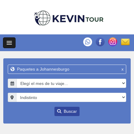
Paquetes a Johannesburgo
x
Buscar