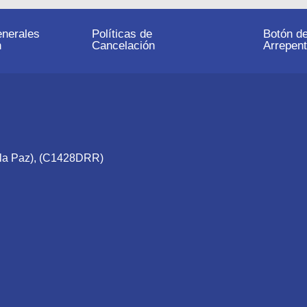
nerales
Políticas de
Botón d
n
Cancelación
Arrepent
e la Paz), (C1428DRR)