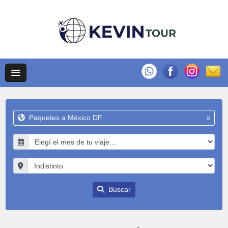
Paquetes a México DF
x
Buscar