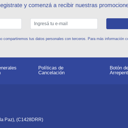
egistrate y comenzá a recibir nuestras promocion
o compartiremos tus datos personales con terceros. Para más información con
nerales
Políticas de
Botón d
n
Cancelación
Arrepent
e la Paz), (C1428DRR)