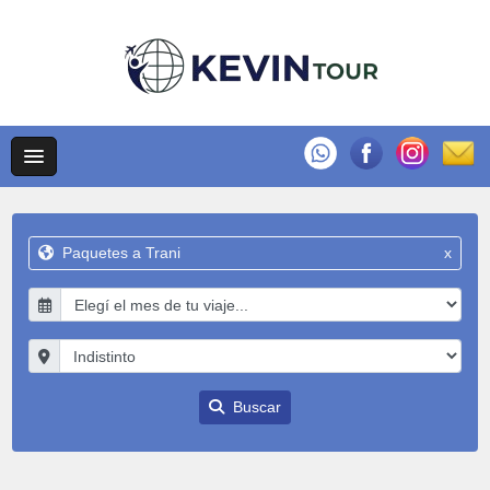
Paquetes a Trani
x
Buscar