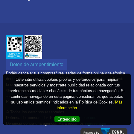
Boton de arrepentimiento
Podés cancelar tus compras* realizadas de forma online o telefonica
dentro de un plazo máximo de 10 días desde la fecha que realizaste
Este sitio utiliza cookies propias y de terceros para mejorar
la compra. (Disp.954/2025)
nuestros servicios y mostrarte publicidad relacionada con tus
preferencias mediante el análisis de tus hábitos de navegación. Si
*Según decreto 809/2024 las tarifas aéreas se rigen por política tarifaria de la
continúas navegando en esta página, consideramos que aceptas
compañía aérea informada antes de la contratación
Razón Social: Brenton S.R.L. | CUIT: 30-69156900-0 | Legajo: 9551
su uso en los términos indicados en la Política de Cookies.
Más
información
© Todos los derechos reservados
Defensa del consumidor. Para reclamos
ingrese aquí
Entendido
Denuncia contra una agencia. Para reclamos
ingrese aquí