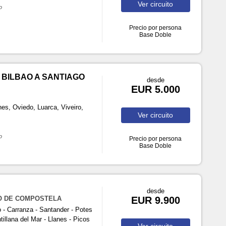
Ver
circuito
o
Precio por persona
Base Doble
 BILBAO A SANTIAGO
desde
EUR 5.000
es, Oviedo, Luarca, Viveiro,
Ver
circuito
o
Precio por persona
Base Doble
desde
GO DE COMPOSTELA
EUR 9.900
- Carranza - Santander - Potes
tillana del Mar - Llanes - Picos
Ver
circuito