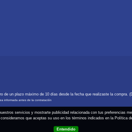
tro de un plazo máximo de 10 días desde la fecha que realizaste la compra. (
rea informada antes de la contratación
 nuestros servicios y mostrarte publicidad relacionada con tus preferencias m
consideramos que aceptas su uso en los términos indicados en la Política 
Entendido