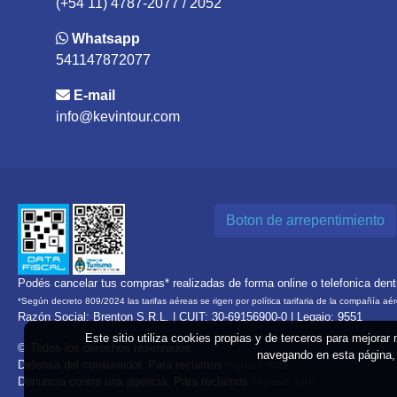
(+54 11) 4787-2077 / 2052
Whatsapp
541147872077
E-mail
info@kevintour.com
Boton de arrepentimiento
Podés cancelar tus compras* realizadas de forma online o telefonica den
*Según decreto 809/2024 las tarifas aéreas se rigen por política tarifaria de la compañía aé
Razón Social: Brenton S.R.L. | CUIT: 30-69156900-0 | Legajo: 9551
Este sitio utiliza cookies propias y de terceros para mejorar
© Todos los derechos reservados
navegando en esta página, 
Defensa del consumidor. Para reclamos
ingrese aquí
Denuncia contra una agencia. Para reclamos
ingrese aquí