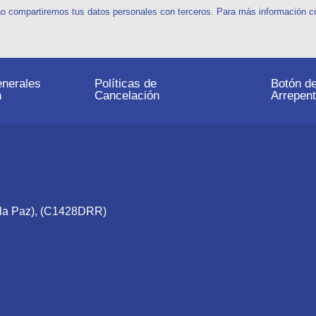
o compartiremos tus datos personales con terceros. Para más información con
nerales
Políticas de
Botón d
n
Cancelación
Arrepent
e la Paz), (C1428DRR)