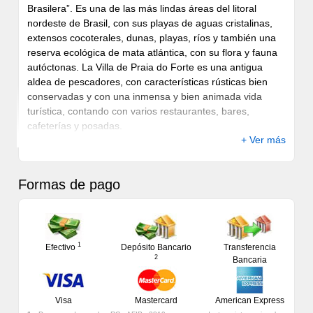
Brasilera”. Es una de las más lindas áreas del litoral
nordeste de Brasil, con sus playas de aguas cristalinas,
extensos cocoterales, dunas, playas, ríos y también una
reserva ecológica de mata atlántica, con su flora y fauna
autóctonas. La Villa de Praia do Forte es una antigua
aldea de pescadores, con características rústicas bien
conservadas y con una inmensa y bien animada vida
turística, contando con varios restaurantes, bares,
cafeterías y posadas.
+ Ver más
A la Praia do Forte y a la Villa, se integra una zona de
preservación ecológica, la reserva de Sapiranga, que
posee cerca de 600 hectáreas de mata atlántica y forma
Formas de pago
parte del área de protección ambiental del litoral
brasilero. El proyecto Tamar, dedicado a la preservación
de las tortugas marinas, también forma parte de este
escenario, haciendo de esta localidad uno de los
1
Efectivo
Depósito Bancario
Transferencia
principales y más importantes centros de Ecoturismo de
2
Bancaria
Brasil y América del Sur.
El Castillo Garcia d¨Avila, localizado a 2 km del centro de
Visa
Mastercard
American Express
la Villa es un fuerte medieval construído en el siglo XVI