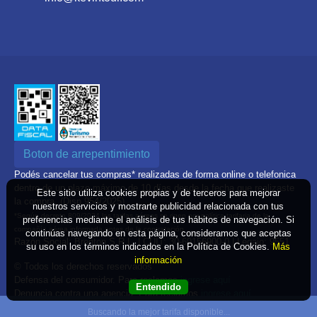
Boton de arrepentimiento
Podés cancelar tus compras* realizadas de forma online o telefonica
dentro de un plazo máximo de 10 días desde la fecha que realizaste
Este sitio utiliza cookies propias y de terceros para mejorar
la compra. (Disp.954/2025)
nuestros servicios y mostrarte publicidad relacionada con tus
*Según decreto 809/2024 las tarifas aéreas se rigen por política tarifaria de la
preferencias mediante el análisis de tus hábitos de navegación. Si
compañía aérea informada antes de la contratación
continúas navegando en esta página, consideramos que aceptas
Razón Social: Brenton S.R.L. | CUIT: 30-69156900-0 | Legajo: 9551
su uso en los términos indicados en la Política de Cookies.
Más
información
© Todos los derechos reservados
Defensa del consumidor. Para reclamos
ingrese aquí
Entendido
Denuncia contra una agencia. Para reclamos
ingrese aquí
Buscando la mejor tarifa disponible...