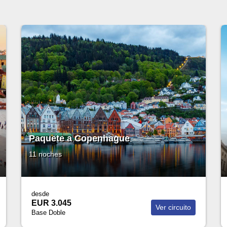
Paquete a Londres
21 noches
desde
USD 3.312
er circuito
Ver circui
Base Doble