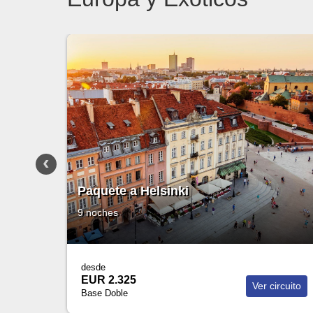
Paquete a Copenhague
11 noches
desde
EUR 3.045
Ver circuito
V
Base Doble