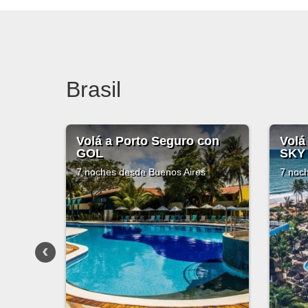
Brasil
o con
Volá a Praia do Forte con
Vo
SKY
7 n
res
7 noches
desde Buenos Aires