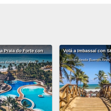
lá a Imbassaí con SKY
Volá a Praia Do Forte
Guarajuba con GOL
oches
desde Buenos Aires
7 noches
desde Buenos Air