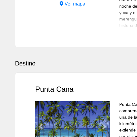
Ver mapa
noche ded
yuca y e
merengue
historia 
actuacion
Aire
Acondicion
Destino
Resto
Punta Cana
Punta Ca
comprende
una de l
kilométr
Previous
Next
extiende 
por el se