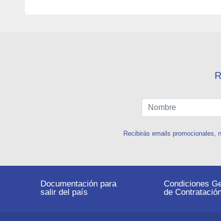
R
Recibirás emails promocionales, n
Documentación para
Condiciones Ge
salir del país
de Contratació