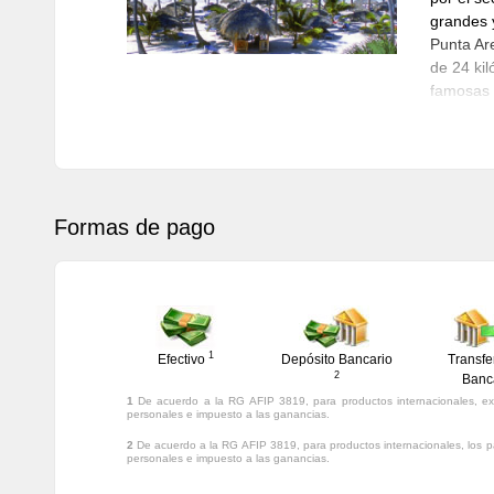
grandes 
Punta Ar
de 24 ki
famosas 
aguas col
dudas un
10 mejore
ligerame
densos pa
Formas de pago
Costa del
llegar a 
alrededor
Domingo,
de comid
metro y 
1
Efectivo
Depósito Bancario
Transfe
coral, lo
2
Banc
1
De acuerdo a la RG AFIP 3819, para productos internacionales, ex
personales e impuesto a las ganancias.
2
De acuerdo a la RG AFIP 3819, para productos internacionales, los p
personales e impuesto a las ganancias.