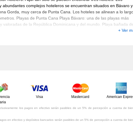
y abundantes complejos hoteleros se encuentran situados en Bávaro y
ena Gorda, muy cerca de Punta Cana. Los hoteles se alinean a lo larg
lómetros. Playas de Punta Cana Playa Bávaro: una de las playas más
y valoradas de la República Dominicana y del mundo. Playa bañada d
+ Ver 
or turquesa y cristalina, con suaves arenas color blanca, es sin lugar 
 paraíso soñado por muchos. Playa Rincón: es considerada una de la
s playas del caribe, está formada por varias calas alargadas y
nte curvadas que se extienden unos 3 km, con arena casi blanca,
lmerales y aguas de distintos tonos. Playa El Cortecito: situada en la
 Coco, esta playa es utilizada por muchos viajeros que la utilizan para
las playas aún mejores que hay frente a los complejos turísticos de los
es. Playa Boca Chica: es la playa más cercana a la capital Santo
 es un tramo de costa alargado con una sucesión de cocoteros, puest
a, restaurantes y mercaditos. Su pronfundidad, que apenas llega al
cuarto en la parte más profunda, está protegida por una gran barrera d
rencia
Visa
Mastercard
American Expre
 que la hace parecer una gran piscina natural.
aria
clusivamente los pagos en efectivo serán pasibles de un 5% de percepción a cuenta de bie
agos en efectivo y depósitos bancarios serán pasibles de un 5% de percepción a cuenta de bie