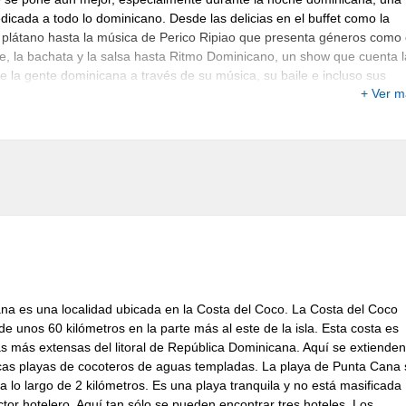
icada a todo lo dominicano. Desde las delicias en el buffet como la
l plátano hasta la música de Perico Ripiao que presenta géneros como 
, la bachata y la salsa hasta Ritmo Dominicano, un show que cuenta l
de la gente dominicana a través de su música, su baile e incluso sus
+ Ver 
es en vivo.
Bar
Cancha de
Piscina
Piscina
Restaura
ado
Golf
Infantil
Sauna
Spa
WIFI
na es una localidad ubicada en la Costa del Coco. La Costa del Coco
 unos 60 kilómetros en la parte más al este de la isla. Esta costa es
as más extensas del litoral de República Dominicana. Aquí se extienden
icas playas de cocoteros de aguas templadas. La playa de Punta Cana 
a lo largo de 2 kilómetros. Es una playa tranquila y no está masificada
ctor hotelero. Aquí tan sólo se pueden encontrar tres hoteles. Los