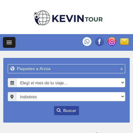
Paquetes a Arzúa
x
Buscar