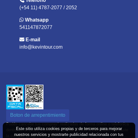
Teléfono
(+54 11) 4787-2077 / 2052
Whatsapp
541147872077
E-mail
info@kevintour.com
Boton de arrepentimiento
Podés cancelar tus compras* realizadas de forma online o telefonica
Este sitio utiliza cookies propias y de terceros para mejorar
dentro de un plazo máximo de 10 días desde la fecha que realizaste
nuestros servicios y mostrarte publicidad relacionada con tus
la compra. (Disp.954/2025)