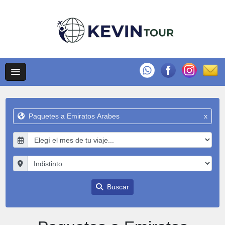
Paquetes a Emiratos Arabes
x
Buscar