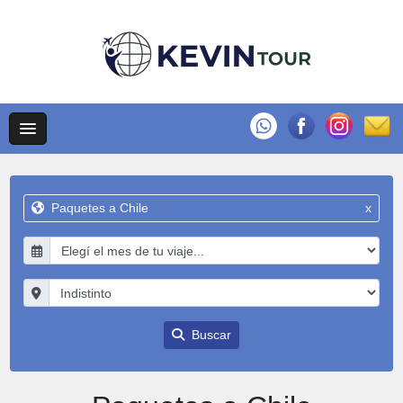
Paquetes a Chile
x
Buscar