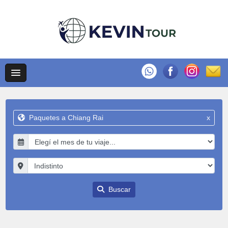
Paquetes a Chiang Rai
x
Buscar