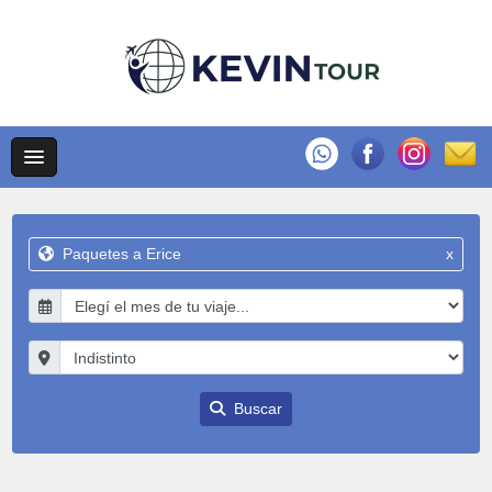
Paquetes a Erice
x
Buscar