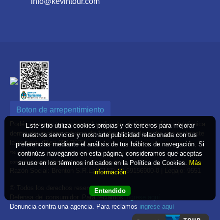
info@kevintour.com
Boton de arrepentimiento
Podés cancelar tus compras* realizadas de forma online o telefonica
Este sitio utiliza cookies propias y de terceros para mejorar
dentro de un plazo máximo de 10 días desde la fecha que realizaste
nuestros servicios y mostrarte publicidad relacionada con tus
la compra. (Disp.954/2025)
preferencias mediante el análisis de tus hábitos de navegación. Si
continúas navegando en esta página, consideramos que aceptas
*Según decreto 809/2024 las tarifas aéreas se rigen por política tarifaria de la
su uso en los términos indicados en la Política de Cookies.
Más
compañía aérea informada antes de la contratación
Razón Social: Brenton S.R.L. | CUIT: 30-69156900-0 | Legajo: 9551
información
© Todos los derechos reservados
Entendido
Defensa del consumidor. Para reclamos
ingrese aquí
Denuncia contra una agencia. Para reclamos
ingrese aquí