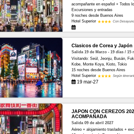
acompañante en español + Todos los
Excursiones y entradas
9 noches
desde Buenos Aires
Hotel Superior
Con Desayun
Clasicos de Corea y Japón
Salida 19 de Marzo - 19 días / 15
Visitando: Seúl, Jeonju, Busán, F
Kobe, Monte Koya, Kioto, Tokio
15 noches
desde Buenos Aires
Hotel Superior
Según itinerari
19 mar-27
JAPON CON CEREZOS 202
ACOMPAÑADA
Salida 09 de abril 2027
Aéreo + alojamiento traslados + exc