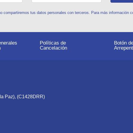
o compartiremos tus datos personales con terceros. Para más información con
nerales
Políticas de
Botón d
n
Cancelación
Arrepent
e la Paz), (C1428DRR)