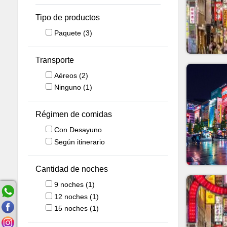
Tipo de productos
Paquete
(3)
Transporte
Aéreos
(2)
Ninguno
(1)
Régimen de comidas
Con Desayuno
Según itinerario
Cantidad de noches
9
noches
(1)
12
noches
(1)
15
noches
(1)