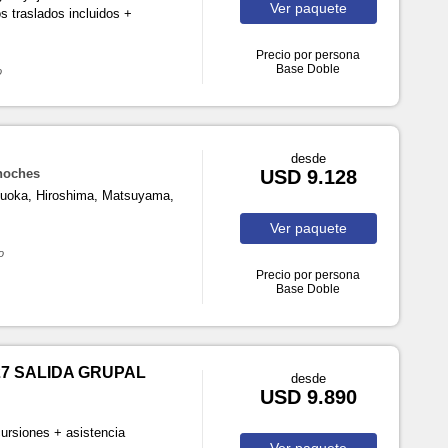
Ver
paquete
 traslados incluidos +
Precio por persona
Base Doble
o
desde
 noches
USD 9.128
ukuoka, Hiroshima, Matsuyama,
Ver
paquete
o
Precio por persona
Base Doble
7 SALIDA GRUPAL
desde
USD 9.890
ursiones + asistencia
Ver
paquete