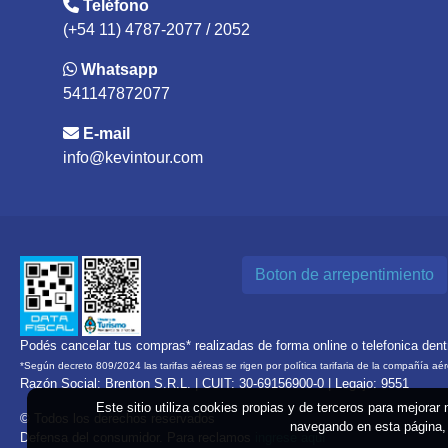
Teléfono
(+54 11) 4787-2077 / 2052
Whatsapp
541147872077
E-mail
info@kevintour.com
Boton de arrepentimiento
Podés cancelar tus compras* realizadas de forma online o telefonica den
*Según decreto 809/2024 las tarifas aéreas se rigen por política tarifaria de la compañía aé
Razón Social: Brenton S.R.L. | CUIT: 30-69156900-0 | Legajo: 9551
Este sitio utiliza cookies propias y de terceros para mejorar
© Todos los derechos reservados
navegando en esta página, 
Defensa del consumidor. Para reclamos
ingrese aquí