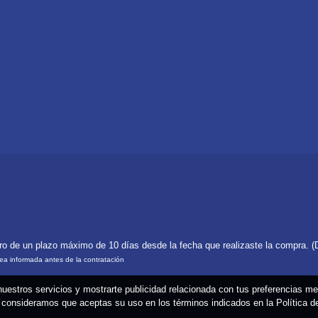
tro de un plazo máximo de 10 días desde la fecha que realizaste la compra. (
rea informada antes de la contratación
 nuestros servicios y mostrarte publicidad relacionada con tus preferencias m
consideramos que aceptas su uso en los términos indicados en la Política 