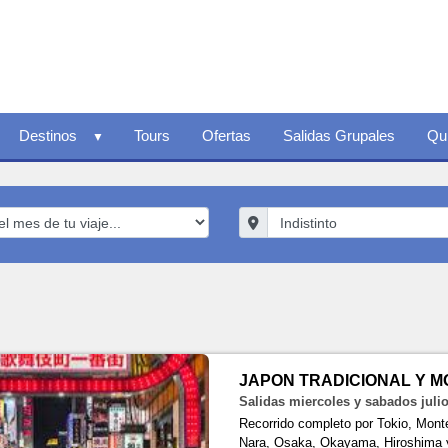
Destinos
Tours
Ofertas
Salidas Grupales
Qu
JAPON TRADICIONAL Y 
Salidas miercoles y sabados juli
Recorrido completo por Tokio, Mont
Nara, Osaka, Okayama, Hiroshima 