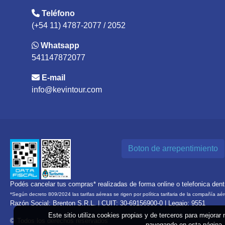
Teléfono
(+54 11) 4787-2077 / 2052
Whatsapp
541147872077
E-mail
info@kevintour.com
Boton de arrepentimiento
Podés cancelar tus compras* realizadas de forma online o telefonica den
*Según decreto 809/2024 las tarifas aéreas se rigen por política tarifaria de la compañía aé
Razón Social: Brenton S.R.L. | CUIT: 30-69156900-0 | Legajo: 9551
Este sitio utiliza cookies propias y de terceros para mejorar
© Todos los derechos reservados
navegando en esta página, 