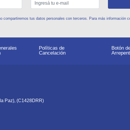
o compartiremos tus datos personales con terceros. Para más información con
nerales
Políticas de
Botón d
n
Cancelación
Arrepent
e la Paz), (C1428DRR)