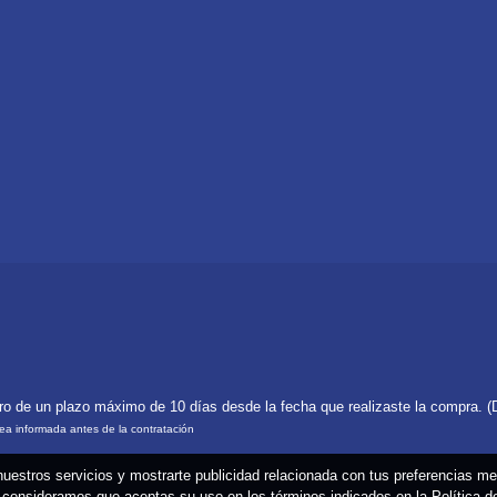
tro de un plazo máximo de 10 días desde la fecha que realizaste la compra. (
rea informada antes de la contratación
 nuestros servicios y mostrarte publicidad relacionada con tus preferencias m
consideramos que aceptas su uso en los términos indicados en la Política 