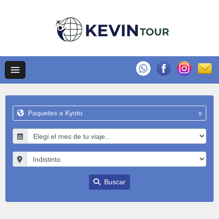
Paquetes a Kyoto
x
Buscar