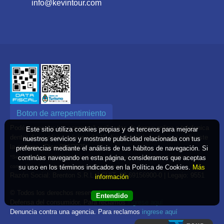
info@kevintour.com
Boton de arrepentimiento
Podés cancelar tus compras* realizadas de forma online o telefonica
Este sitio utiliza cookies propias y de terceros para mejorar
dentro de un plazo máximo de 10 días desde la fecha que realizaste
nuestros servicios y mostrarte publicidad relacionada con tus
la compra. (Disp.954/2025)
preferencias mediante el análisis de tus hábitos de navegación. Si
continúas navegando en esta página, consideramos que aceptas
*Según decreto 809/2024 las tarifas aéreas se rigen por política tarifaria de la
su uso en los términos indicados en la Política de Cookies.
Más
compañía aérea informada antes de la contratación
Razón Social: Brenton S.R.L. | CUIT: 30-69156900-0 | Legajo: 9551
información
© Todos los derechos reservados
Entendido
Defensa del consumidor. Para reclamos
ingrese aquí
Denuncia contra una agencia. Para reclamos
ingrese aquí