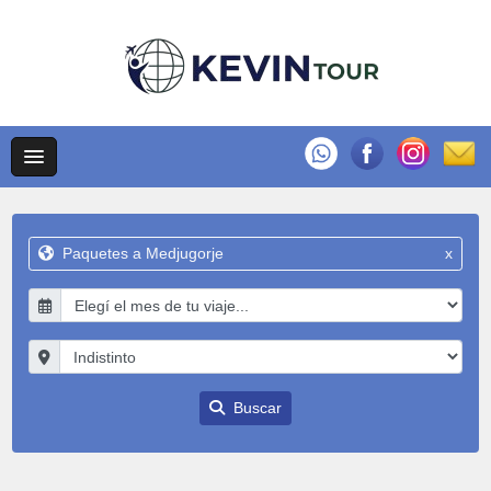
Paquetes a Medjugorje
x
Buscar