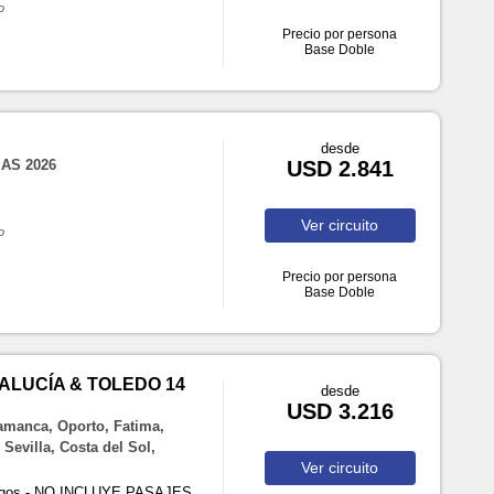
o
Precio por persona
Base Doble
desde
IAS 2026
USD 2.841
Ver
circuito
o
Precio por persona
Base Doble
ALUCÍA & TOLEDO 14
desde
USD 3.216
amanca, Oporto, Fatima,
Sevilla, Costa del Sol,
Ver
circuito
ingos - NO INCLUYE PASAJES