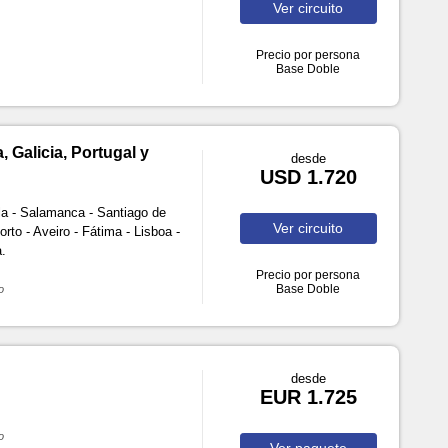
Ver
circuito
Precio por persona
Base Doble
 Galicia, Portugal y
desde
USD 1.720
a - Salamanca - Santiago de
Ver
circuito
to - Aveiro - Fátima - Lisboa -
a.
Precio por persona
Base Doble
o
desde
EUR 1.725
o
Ver
paquete