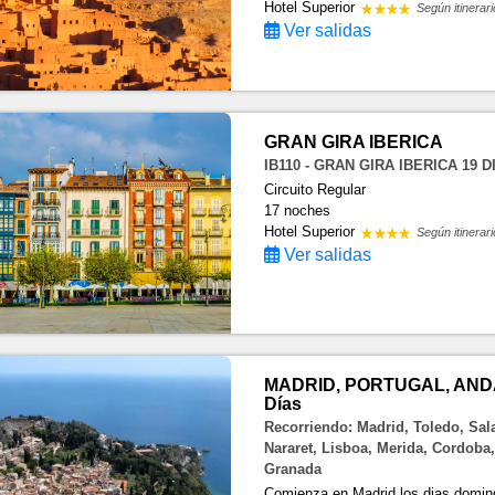
Hotel Superior
Según itinerari
Ver salidas
GRAN GIRA IBERICA
IB110 - GRAN GIRA IBERICA 19 D
Circuito Regular
17 noches
Hotel Superior
Según itinerari
Ver salidas
MADRID, PORTUGAL, AND
Días
Recorriendo: Madrid, Toledo, Sal
Nararet, Lisboa, Merida, Cordoba, 
Granada
Comienza en Madrid los dias dom