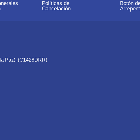
nerales
Políticas de
Botón d
n
Cancelación
Arrepent
e la Paz), (C1428DRR)