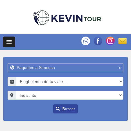
Paquetes a Siracusa
x
Buscar