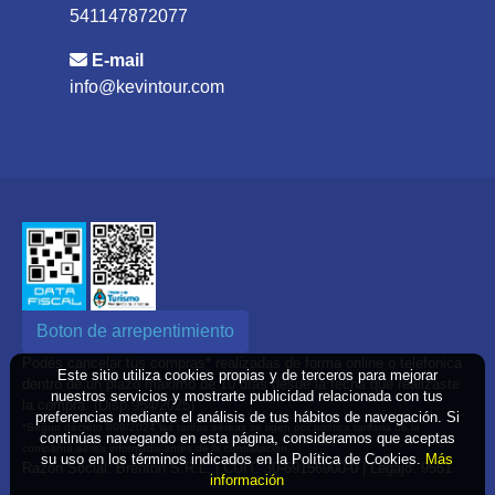
541147872077
E-mail
info@kevintour.com
Boton de arrepentimiento
Podés cancelar tus compras* realizadas de forma online o telefonica
Este sitio utiliza cookies propias y de terceros para mejorar
dentro de un plazo máximo de 10 días desde la fecha que realizaste
nuestros servicios y mostrarte publicidad relacionada con tus
la compra. (Disp.954/2025)
preferencias mediante el análisis de tus hábitos de navegación. Si
*Según decreto 809/2024 las tarifas aéreas se rigen por política tarifaria de la
continúas navegando en esta página, consideramos que aceptas
compañía aérea informada antes de la contratación
su uso en los términos indicados en la Política de Cookies.
Más
Razón Social: Brenton S.R.L. | CUIT: 30-69156900-0 | Legajo: 9551
información