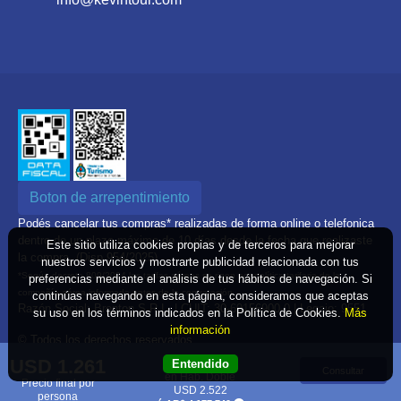
Boton de arrepentimiento
Podés cancelar tus compras* realizadas de forma online o telefonica
dentro de un plazo máximo de 10 días desde la fecha que realizaste
Este sitio utiliza cookies propias y de terceros para mejorar
la compra. (Disp.954/2025)
nuestros servicios y mostrarte publicidad relacionada con tus
*Según decreto 809/2024 las tarifas aéreas se rigen por política tarifaria de la
preferencias mediante el análisis de tus hábitos de navegación. Si
compañía aérea informada antes de la contratación
continúas navegando en esta página, consideramos que aceptas
Razón Social: Brenton S.R.L. | CUIT: 30-69156900-0 | Legajo: 9551
su uso en los términos indicados en la Política de Cookies.
Más
información
© Todos los derechos reservados
Defensa del consumidor. Para reclamos
ingrese aquí
USD 1.261
Entendido
Total 2 adultos
Consultar
Denuncia contra una agencia. Para reclamos
ingrese aquí
en Hab. Doble
Precio final por
USD 2.522
persona