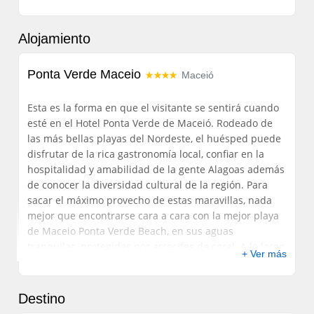
Alojamiento
Ponta Verde Maceio
Maceió
Esta es la forma en que el visitante se sentirá cuando
esté en el Hotel Ponta Verde de Maceió.
Rodeado de
las más bellas playas del Nordeste, el huésped puede
disfrutar de la rica gastronomía local, confiar en la
hospitalidad y amabilidad de la gente Alagoas además
de conocer la diversidad cultural de la región.
Para
sacar el máximo provecho de estas maravillas, nada
mejor que encontrarse cara a cara con la mejor playa
de Maceio Ponta Verde Beach, en sus aguas
tranquilas, protegidas por arrecifes de coral.
A lo largo
+ Ver más
de la costa de esta maravilla es el Hotel Ponta Verde
Maceió, estándar de cuatro estrellas, que trae en sus
instalaciones de la marca de buen gusto, modernidad,
Destino
confort y hospitalidad.