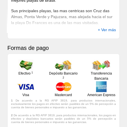
mejores playas de Brasil.
Sus principales playas, las mas centricas son Cruz das
Almas, Ponta Verde y Pajuzara, mas alejada hacia el sur
la playa Do Frances es una de las mas visitadas.
+ Ver más
Una gran avenida sobre el mar, permite la prensencia de
muchos hoteles con vista al mar calmo y turquesa.
Formas de pago
1
Efectivo
Depósito Bancario
Transferencia
2
Bancaria
Visa
Mastercard
American Express
1
De acuerdo a la RG AFIP 3819, para productos internacionales,
exclusivamente los pagos en efectivo serán pasibles de un 5% de percepción a
cuenta de bienes personales e impuesto a las ganancias.
2
De acuerdo a la RG AFIP 3819, para productos internacionales, los pagos en
efectivo y depósitos bancarios serán pasibles de un 5% de percepción a
cuenta de bienes personales e impuesto a las ganancias.