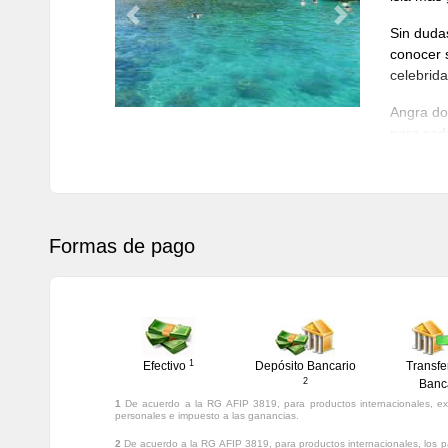
fuerte. S
Previous
Next
Sin dudas
habitacio
conocer 
huéspedes
celebrid
habitaci
maquilla
Angra dos
agua mine
para cada
huéspede
Formas de pago
1
Efectivo
Depósito Bancario
Transfe
2
Banc
1
De acuerdo a la RG AFIP 3819, para productos internacionales, ex
personales e impuesto a las ganancias.
2
De acuerdo a la RG AFIP 3819, para productos internacionales, los p