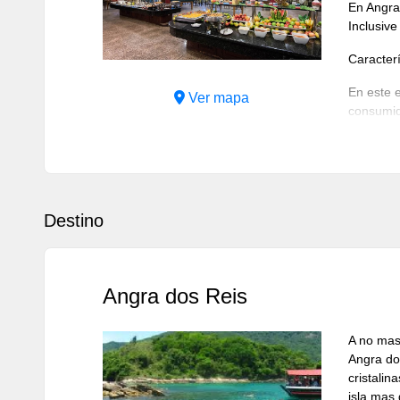
Previous
Next
En Angra 
Inclusive
Caracterí
En este 
Ver mapa
consumid
incluidos
activida
restauran
Dispone d
Destino
Las zona
negocios
asistenci
conferenc
Angra dos Reis
adicional
con zona
A no mas 
Habitaci
Angra do
cristalin
Las habit
isla mas 
piscina. 