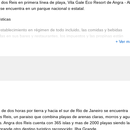
dos Reis en primera línea de playa, Vila Gale Eco Resort de Angra - Al
 se encuentra en un parque nacional o estatal.
sticas
establecimiento en régimen de todo incluido, las comidas y bebidas
as en sus bares y restaurantes, los impuestos y las propinas están
+ Ver 
 en el precio de las habitaciones. En algunos casos, incluso las
des recreativas y de ocio. Quedan excluidos las comidas en algunos
tes, cenas y platos especiales, algunas bebidas y otros servicios.
e servicio completo de spa, 2 piscinas exteriores, sauna y gimnasio.
s públicas disponen de acceso a Internet de alta velocidad. Centro de
 abierto las 24 horas, salas de reuniones para grupos pequeños y
a técnica. Incluye salón de baile, sala de exposiciones y salas de
ias o reuniones. Se ofrece un desayuno gratuito. Entre los servicios
es figuran piscina, discoteca y club para niños. El establecimiento cuen
s exclusivas para fumadores.
de dos horas por tierra y hacia el sur de Rio de Janeiro se encuentra
ones.
s Reis, un paraiso que combina playas de arenas claras, morros y ag
as. Angra dos Reis cuenta con 365 islas y mas de 2000 playas siendo la
aciones disponen de balcón con vistas: al lago, a la montaña o a la
grande otro destino turistico reconocido: Ilha Grande.
Las 319 habitaciones con aire acondicionado. incluyen minibar y caja