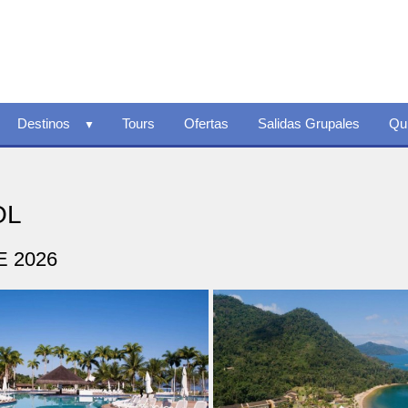
Destinos
Tours
Ofertas
Salidas Grupales
Qu
OL
E 2026