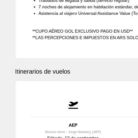
Traslados de llegada y salida (servicio regular)
7 noches de alojamiento en habitación estándar, 
Asistencia al viajero Universal Assistance Value (
**CUPO AÉREO GOL EXCLUSIVO PAGO EN USD**
**LAS PERCEPCIONES E IMPUESTOS EN ARS SOL
Itinerarios de vuelos
AEP
Buenos Aires - Jorge Newbery (AEP)