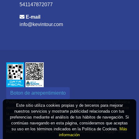
541147872077
E-mail
info@kevintour.com
Boton de arrepentimiento
Podés cancelar tus compras* realizadas de forma online o telefonica
Este sitio utiliza cookies propias y de terceros para mejorar
dentro de un plazo máximo de 10 días desde la fecha que realizaste
nuestros servicios y mostrarte publicidad relacionada con tus
la compra. (Disp.954/2025)
preferencias mediante el análisis de tus hábitos de navegación. Si
*Según decreto 809/2024 las tarifas aéreas se rigen por política tarifaria de la
continúas navegando en esta página, consideramos que aceptas
compañía aérea informada antes de la contratación
su uso en los términos indicados en la Política de Cookies.
Más
Razón Social: Brenton S.R.L. | CUIT: 30-69156900-0 | Legajo: 9551
información