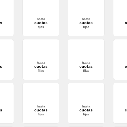
hasta
hasta
as
cuotas
cuotas
c
fijas
fijas
hasta
hasta
as
cuotas
cuotas
c
fijas
fijas
hasta
hasta
as
cuotas
cuotas
c
fijas
fijas