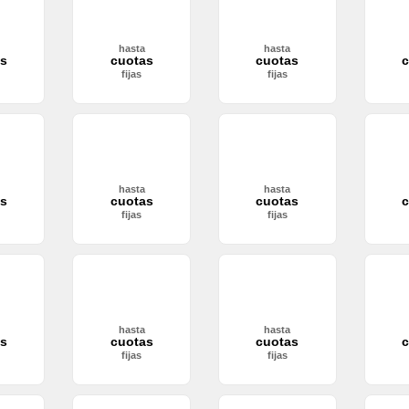
hasta
hasta
as
cuotas
cuotas
c
fijas
fijas
hasta
hasta
as
cuotas
cuotas
c
fijas
fijas
hasta
hasta
as
cuotas
cuotas
c
fijas
fijas