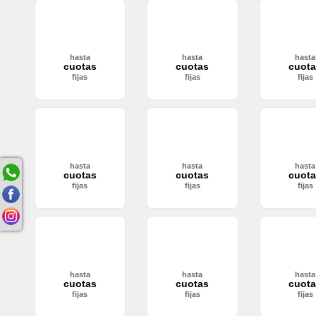
hasta
hasta
hasta
cuotas
cuotas
cuot
fijas
fijas
fijas
hasta
hasta
hasta
cuotas
cuotas
cuot
fijas
fijas
fijas
hasta
hasta
hasta
cuotas
cuotas
cuot
fijas
fijas
fijas