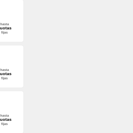
hasta
uotas
fijas
hasta
uotas
fijas
hasta
uotas
fijas