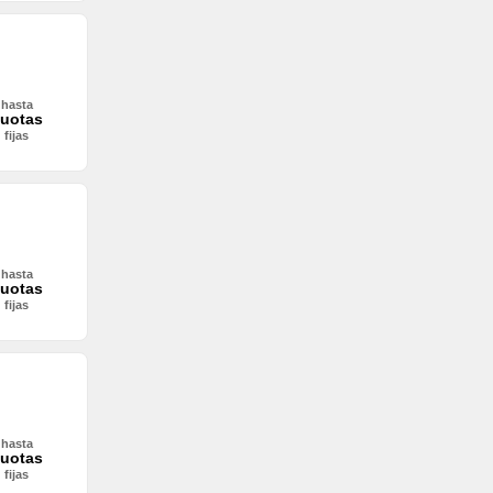
hasta
uotas
fijas
hasta
uotas
fijas
hasta
uotas
fijas