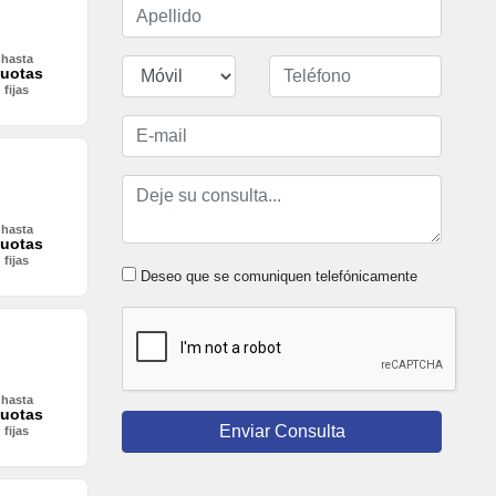
hasta
uotas
fijas
hasta
uotas
fijas
Deseo que se comuniquen telefónicamente
hasta
uotas
Enviar Consulta
fijas