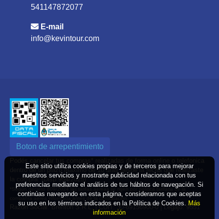
541147872077
E-mail
info@kevintour.com
Boton de arrepentimiento
Podés cancelar tus compras* realizadas de forma online o telefonica
Este sitio utiliza cookies propias y de terceros para mejorar
dentro de un plazo máximo de 10 días desde la fecha que realizaste
nuestros servicios y mostrarte publicidad relacionada con tus
la compra. (Disp.954/2025)
preferencias mediante el análisis de tus hábitos de navegación. Si
*Según decreto 809/2024 las tarifas aéreas se rigen por política tarifaria de la
continúas navegando en esta página, consideramos que aceptas
compañía aérea informada antes de la contratación
su uso en los términos indicados en la Política de Cookies.
Más
Razón Social: Brenton S.R.L. | CUIT: 30-69156900-0 | Legajo: 9551
información