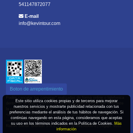
541147872077
E-mail
info@kevintour.com
Boton de arrepentimiento
Podés cancelar tus compras* realizadas de forma online o telefonica
Este sitio utiliza cookies propias y de terceros para mejorar
dentro de un plazo máximo de 10 días desde la fecha que realizaste
nuestros servicios y mostrarte publicidad relacionada con tus
la compra. (Disp.954/2025)
preferencias mediante el análisis de tus hábitos de navegación. Si
*Según decreto 809/2024 las tarifas aéreas se rigen por política tarifaria de la
continúas navegando en esta página, consideramos que aceptas
compañía aérea informada antes de la contratación
su uso en los términos indicados en la Política de Cookies.
Más
Razón Social: Brenton S.R.L. | CUIT: 30-69156900-0 | Legajo: 9551
información