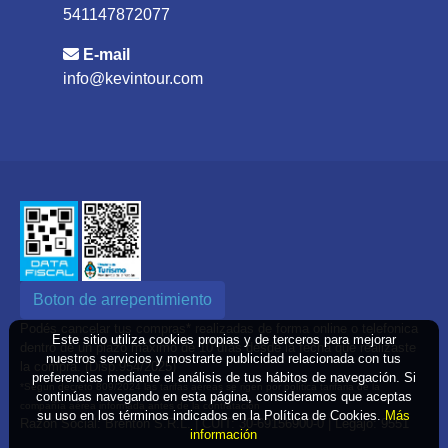
541147872077
E-mail
info@kevintour.com
Boton de arrepentimiento
Podés cancelar tus compras* realizadas de forma online o telefonica
Este sitio utiliza cookies propias y de terceros para mejorar
dentro de un plazo máximo de 10 días desde la fecha que realizaste
nuestros servicios y mostrarte publicidad relacionada con tus
la compra. (Disp.954/2025)
preferencias mediante el análisis de tus hábitos de navegación. Si
*Según decreto 809/2024 las tarifas aéreas se rigen por política tarifaria de la
continúas navegando en esta página, consideramos que aceptas
compañía aérea informada antes de la contratación
su uso en los términos indicados en la Política de Cookies.
Más
Razón Social: Brenton S.R.L. | CUIT: 30-69156900-0 | Legajo: 9551
información