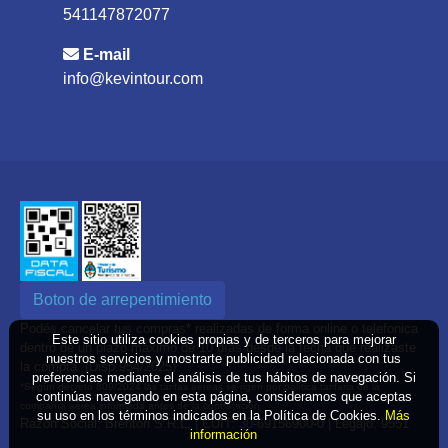
541147872077
E-mail
info@kevintour.com
Boton de arrepentimiento
Podés cancelar tus compras* realizadas de forma online o telefonica
Este sitio utiliza cookies propias y de terceros para mejorar
dentro de un plazo máximo de 10 días desde la fecha que realizaste
nuestros servicios y mostrarte publicidad relacionada con tus
la compra. (Disp.954/2025)
preferencias mediante el análisis de tus hábitos de navegación. Si
*Según decreto 809/2024 las tarifas aéreas se rigen por política tarifaria de la
continúas navegando en esta página, consideramos que aceptas
compañía aérea informada antes de la contratación
su uso en los términos indicados en la Política de Cookies.
Más
Razón Social: Brenton S.R.L. | CUIT: 30-69156900-0 | Legajo: 9551
información