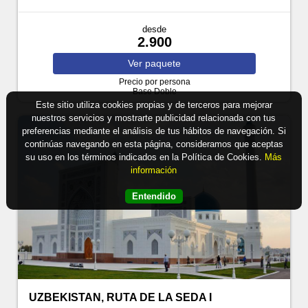
desde
2.900
Ver
paquete
Precio por persona
Base Doble
Este sitio utiliza cookies propias y de terceros para mejorar
nuestros servicios y mostrarte publicidad relacionada con tus
preferencias mediante el análisis de tus hábitos de navegación. Si
continúas navegando en esta página, consideramos que aceptas
su uso en los términos indicados en la Política de Cookies.
Más
información
Entendido
UZBEKISTAN, RUTA DE LA SEDA I