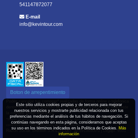
541147872077
E-mail
info@kevintour.com
Boton de arrepentimiento
Podés cancelar tus compras* realizadas de forma online o telefonica
Este sitio utiliza cookies propias y de terceros para mejorar
dentro de un plazo máximo de 10 días desde la fecha que realizaste
nuestros servicios y mostrarte publicidad relacionada con tus
la compra. (Disp.954/2025)
preferencias mediante el análisis de tus hábitos de navegación. Si
*Según decreto 809/2024 las tarifas aéreas se rigen por política tarifaria de la
continúas navegando en esta página, consideramos que aceptas
compañía aérea informada antes de la contratación
su uso en los términos indicados en la Política de Cookies.
Más
Razón Social: Brenton S.R.L. | CUIT: 30-69156900-0 | Legajo: 9551
información