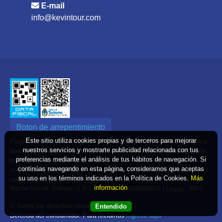
E-mail
info@kevintour.com
Boton de arrepentimiento
Este sitio utiliza cookies propias y de terceros para mejorar
Podés cancelar tus compras* realizadas de forma online o telefonica
nuestros servicios y mostrarte publicidad relacionada con tus
dentro de un plazo máximo de 10 días desde la fecha que realizaste
preferencias mediante el análisis de tus hábitos de navegación. Si
la compra. (Disp.954/2025)
continúas navegando en esta página, consideramos que aceptas
*Según decreto 809/2024 las tarifas aéreas se rigen por política tarifaria de la
su uso en los términos indicados en la Política de Cookies.
Más
compañía aérea informada antes de la contratación
información
Razón Social: Brenton S.R.L. | CUIT: 30-69156900-0 | Legajo: 9551
© Todos los derechos reservados
Entendido
Defensa del consumidor. Para reclamos
ingrese aquí