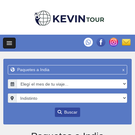
Paquetes a India
x
Buscar