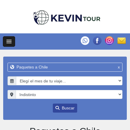
Paquetes a Chile
x
Buscar