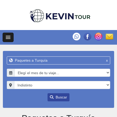
Paquetes a Turquía
x
Buscar