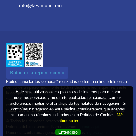
info@kevintour.com
Boton de arrepentimiento
Podés cancelar tus compras* realizadas de forma online o telefonica
dentro de un plazo máximo de 10 días desde la fecha que realizaste
Este sitio utiliza cookies propias y de terceros para mejorar
la compra. (Disp.954/2025)
nuestros servicios y mostrarte publicidad relacionada con tus
*Según decreto 809/2024 las tarifas aéreas se rigen por política tarifaria de la
preferencias mediante el análisis de tus hábitos de navegación. Si
compañía aérea informada antes de la contratación
continúas navegando en esta página, consideramos que aceptas
Razón Social: Brenton S.R.L. | CUIT: 30-69156900-0 | Legajo: 9551
su uso en los términos indicados en la Política de Cookies.
Más
información
© Todos los derechos reservados
Defensa del consumidor. Para reclamos
ingrese aquí
Entendido
Denuncia contra una agencia. Para reclamos
ingrese aquí