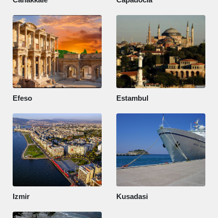
Efeso
Estambul
Izmir
Kusadasi