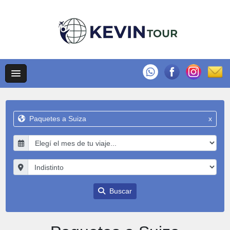
Paquetes a Suiza
x
Buscar