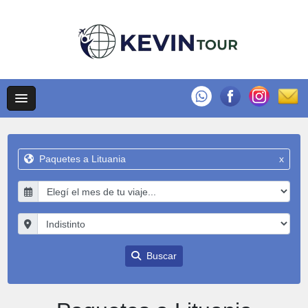
Paquetes a Lituania
x
Buscar