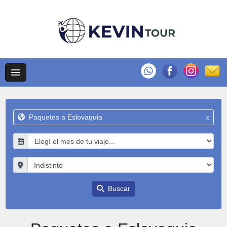
Paquetes a Eslovaquia
x
Buscar