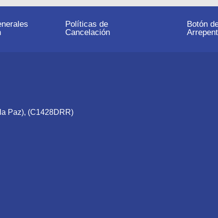
nerales
Políticas de
Botón d
n
Cancelación
Arrepent
e la Paz), (C1428DRR)