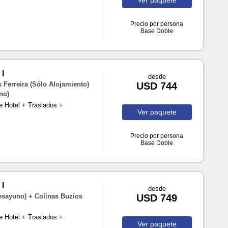
Precio por persona
Base Doble
I
desde
Ferreira (Sólo Alojamiento)
USD 744
no)
e Hotel + Traslados +
Ver
paquete
Precio por persona
Base Doble
I
desde
esayuno) + Colinas Buzios
USD 749
e Hotel + Traslados +
Ver
paquete