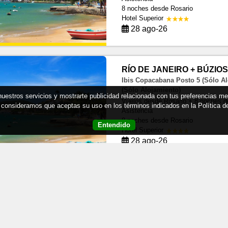
8 noches
desde Rosario
Hotel Superior
28 ago-26
RÍO DE JANEIRO + BÚZIOS 
Ibis Copacabana Posto 5 (Sólo Al
(Sólo Alojamiento)
 nuestros servicios y mostrarte publicidad relacionada con tus preferencias m
Vuelos desde Rosario + 8 noches d
consideramos que aceptas su uso en los términos indicados en la Política 
Asistencia
8 noches
desde Rosario
Entendido
Hotel Superior
28 ago-26
RÍO DE JANEIRO + BÚZIOS 
Regency Copacabana (Con Desayu
Alojamiento)
Vuelos desde Rosario + 8 noches d
Asistencia