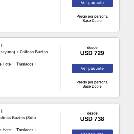
Ver
paquete
Precio por persona
Base Doble
I
desde
esayuno) + Colinas Buzios
USD 729
e Hotel + Traslados +
Ver
paquete
Precio por persona
Base Doble
I
desde
olinas Buzios (Sólo
USD 738
e Hotel + Traslados +
Ver
paquete