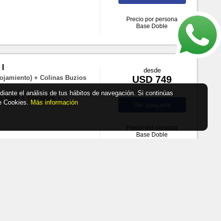
Precio por persona
Base Doble
I
desde
ojamiento) + Colinas Buzios
USD 749
ediante el análisis de tus hábitos de navegación. Si continúas
e Hotel + Traslados +
de Cookies.
Más información
Ver
paquete
Precio por persona
Base Doble
I
desde
no) + Colinas Buzios (Sólo
USD 764
e Hotel + Traslados +
Ver
paquete