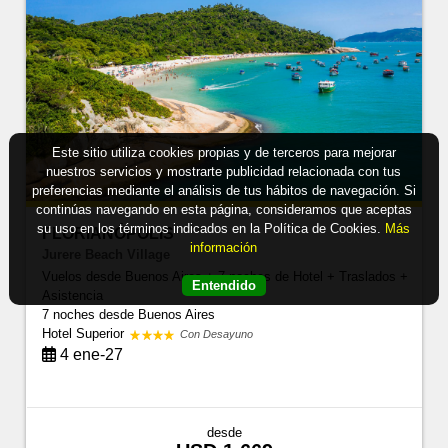
Este sitio utiliza cookies propias y de terceros para mejorar
nuestros servicios y mostrarte publicidad relacionada con tus
preferencias mediante el análisis de tus hábitos de navegación. Si
continúas navegando en esta página, consideramos que aceptas
su uso en los términos indicados en la Política de Cookies.
Más
FLORIANÓPOLIS
información
Jurere Beach Village
Vuelos desde Buenos Aires + 7 noches de Hotel + Traslados +
Entendido
Asistencia
7 noches
desde Buenos Aires
Hotel Superior
Con Desayuno
4 ene-27
desde